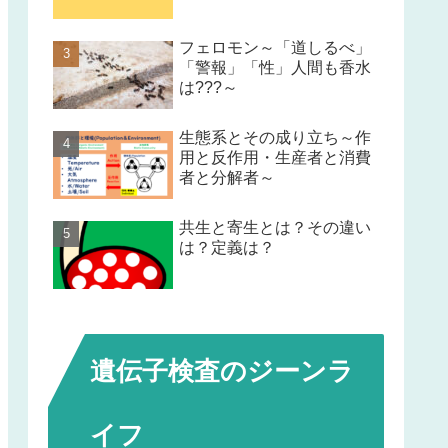
フェロモン～「道しるべ」
「警報」「性」人間も香水
は???～
生態系とその成り立ち～作
用と反作用・生産者と消費
者と分解者～
共生と寄生とは？その違い
は？定義は？
遺伝子検査のジーンラ
イフ