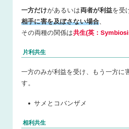
一方だけ
があるいは
両者が利益
を受
相手に害を及ぼさない場合
、
その両種の関係は
共生(英：Symbiosi
片利共生
一方のみが利益を受け、もう一方に
す。
サメとコバンザメ
相利共生