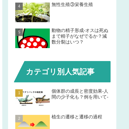
無性生殖③栄養生殖
動物の精子形成-オスは死ぬ
まで精子がなぜでるか？減
数分裂はいつ？
カテゴリ別人気記事
個体群の成長と密度効果-人
間の少子化も？例を用いて-
植生の遷移と遷移の過程