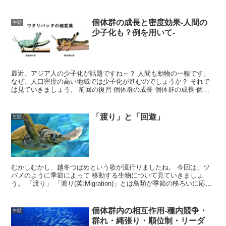
そこに生育する動物なども含めた生物のまとまりを...
個体群の成長と密度効果-人間の
生態
少子化も？例を用いて-
最近、アジア人の少子化が話題ですね～？ 人間も動物の一種です。
なぜ、人口密度の高い地域では少子化が進むのでしょうか？ それで
は見ていきましょう。 前回の復習 個体群の成長 個体群の成長 個体
群(英語:Population)はだんだんと生殖...
「渡り」と「回遊」
生態
むかしむかし、越冬つばめという歌が流行りましたね。 今回は、ツ
バメのように季節によって 移動する生物について見ていきましょ
う。 「渡り」 「渡り(英:Migration)」とは鳥類が季節の移ろいに応じ
て、繁殖地と生殖地の間を行き来することで...
個体群内の相互作用-種内競争・
生態
群れ・縄張り・順位制・リーダ