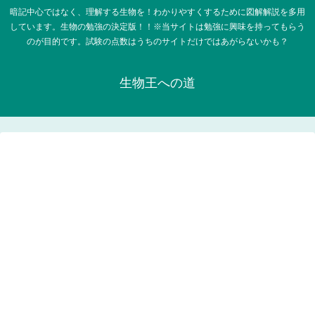
暗記中心ではなく、理解する生物を！わかりやすくするために図解解説を多用
しています。生物の勉強の決定版！！※当サイトは勉強に興味を持ってもらう
のが目的です。試験の点数はうちのサイトだけではあがらないかも？
生物王への道