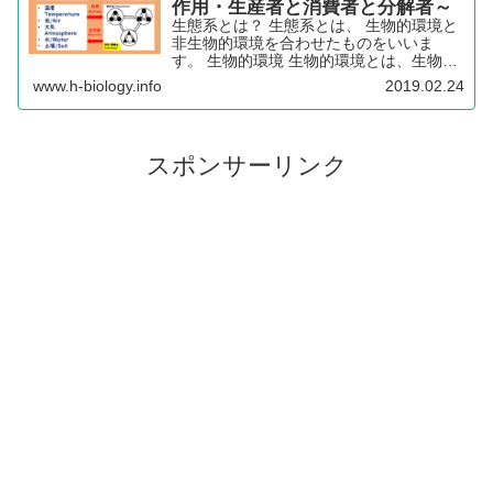
作用・生産者と消費者と分解者～
生態系とは？ 生態系とは、 生物的環境と
非生物的環境を合わせたものをいいま
す。 生物的環境 生物的環境とは、生物に
影響を与える 同種・異種の生物のことで
www.h-biology.info
2019.02.24
す。 非生物的環境 非生物的環境は以下の
5つです。 温度 光 水 大気 土壌 作用と反
作...
スポンサーリンク