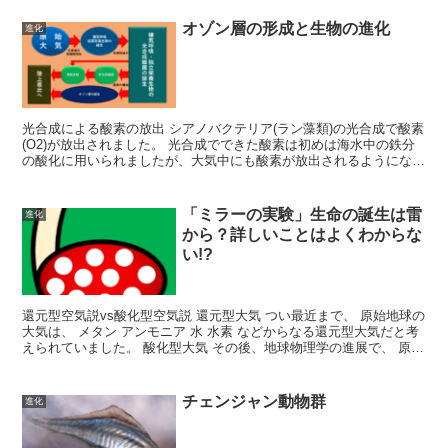
オゾン層の形成と生物の進化
進化
光合成による酸素の放出 シアノバクテリア(ラン藻類)の光合成で酸素
(O2)が放出されました。 光合成でできた酸素は初めは海水中の鉄分
の酸化に用いられましたが、大気中にも酸素が放出されるようになり
ました。大気中に放出された酸素によって好気呼吸...
「ミラーの実験」生命の誕生は雷
進化
から？詳しいことはよくわからな
い!?
還元型空気説vs酸化型空気説 還元型大気 つい最近まで、 原始地球の
大気は、 メタン アンモニア 水 水素 などからなる還元型大気だと考
えられていました。 酸化型大気 その後、地球物理学の進展で、 原始
地球は 二酸化炭素 一酸化炭素 窒素 ...
チェンジャン動物群
進化