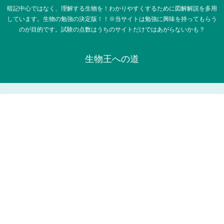
暗記中心ではなく、理解する生物を！わかりやすくするために図解解説を多用
しています。生物の勉強の決定版！！※当サイトは勉強に興味を持ってもらう
のが目的です。試験の点数はうちのサイトだけではあがらないかも？
生物王への道