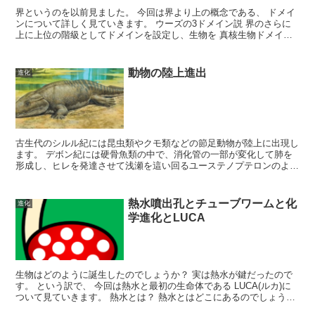
界というのを以前見ました。 今回は界より上の概念である、 ドメイ
ンについて詳しく見ていきます。 ウーズの3ドメイン説 界のさらに
上に上位の階級としてドメインを設定し、生物を 真核生物ドメイン
(ユーカリアドメイン) 細菌ドメイン(バクテリアド...
動物の陸上進出
進化
古生代のシルル紀には昆虫類やクモ類などの節足動物が陸上に出現し
ます。 デボン紀には硬骨魚類の中で、消化管の一部が変化して肺を
形成し、ヒレを発達させて浅瀬を這い回るユーステノプテロンのよう
なものが出現しました。ユーステノプテロンは両生類に近い...
熱水噴出孔とチューブワームと化
進化
学進化とLUCA
生物はどのように誕生したのでしょうか？ 実は熱水が鍵だったので
す。 という訳で、 今回は熱水と最初の生命体である LUCA(ルカ)に
ついて見ていきます。 熱水とは？ 熱水とはどこにあるのでしょう
か？ 実は深海には、 熱水が噴出している穴があ...