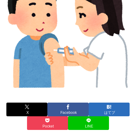
X
Facebook
はてブ
Pocket
LINE