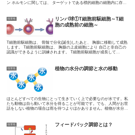
ン ホルモンに関しては、 ターゲットである標的細胞の細胞内に存在
しているものが多いです。 特にステロイド系ホルモン...
リンパ球①T細胞前駆細胞～T細
恒常性
胞の成熟前の細胞～
T細胞前駆細胞は、 骨髄で分化(誕生)したあと、 胸腺に移動して成熟
します。 T細胞前駆細胞は、 胸腺の上皮細胞により 自己と非自己の
認識ができるように訓練されます。 T細胞前駆細胞が成長して
TCR(T Cell Receiver/T細胞...
植物の水分の調節と水の移動
恒常性
ほとんどすべての生物にとって生きていく上で必要なのが水です。私
たち動物は自ら動いて水分を得ることが可能です。でも、人間がお世
話をしない植物の場合は雨を待つよりほかありません。植物が水分を
どうやって利用しているのか実際に見ていきましょう。
フィードバック調節とは？
恒常性