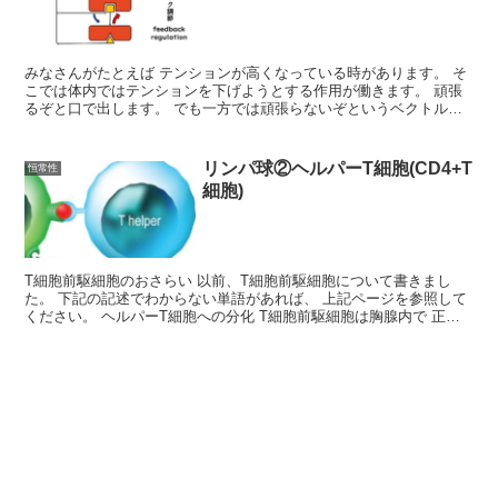
みなさんがたとえば テンションが高くなっている時があります。 そ
こでは体内ではテンションを下げようとする作用が働きます。 頑張
るぞと口で出します。 でも一方では頑張らないぞというベクトルの
作用も働きます。 ダイエットするぞと言うのと、 脂肪...
リンパ球②ヘルパーT細胞(CD4+T
恒常性
細胞)
T細胞前駆細胞のおさらい 以前、T細胞前駆細胞について書きまし
た。 下記の記述でわからない単語があれば、 上記ページを参照して
ください。 ヘルパーT細胞への分化 T細胞前駆細胞は胸腺内で 正の
選択・負の選択によって生き残った細胞は、 CD4...