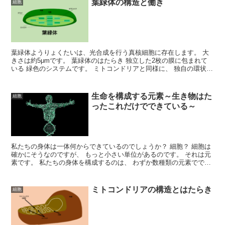
葉緑体の構造と働き
細胞
葉緑体ようりょくたいは、光合成を行う真核細胞に存在します。 大
きさは約5μmです。 葉緑体のはたらき 独立した2枚の膜に包まれて
いる 緑色のシステムです。 ミトコンドリアと同様に、 独自の環状
DNAを持っています。 細胞内で、神経などの命令...
生命を構成する元素～生き物はた
細胞
ったこれだけでできている～
私たちの身体は一体何からできているのでしょうか？ 細胞？ 細胞は
確かにそうなのですが、 もっと小さい単位があるのです。 それは元
素です。 私たちの身体を構成するのは、 わずか数種類の元素ででき
ています。 もちろん植物も同じです。 植物に与え...
ミトコンドリアの構造とはたらき
細胞