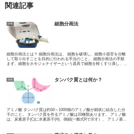
関連記事
細胞分画法
細胞
細胞分画法とは？ 細胞分画法は、 細胞を破壊し、細胞小器官を分離
して取り出すことを目的に行われる手法のこと。 細胞分画法の手順
まず、細胞をホモジェナイザーという器具で細胞を軽くすり潰し、破
壊します。 ホモジェナイザーでできた破砕液(ホモジ...
タンパク質とは何か？
細胞
アミノ酸 タンパク質は約50～1000個のアミノ酸が鎖状に結合した分
子のこと。 タンパク質を作るアミノ酸は20種類あります。 アミノ酸
は、炭素原子(C)に水素原子(H)、側鎖(一般式Rで示す）、 アミノ基(-
NH2)、カルボキシ基(-COO...