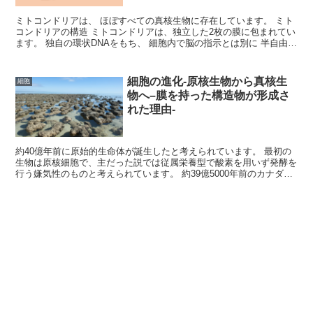
ミトコンドリアは、 ほぼすべての真核生物に存在しています。 ミト
コンドリアの構造 ミトコンドリアは、独立した2枚の膜に包まれてい
ます。 独自の環状DNAをもち、 細胞内で脳の指示とは別に 半自由に
数を増やすことができます。 原核生物と類似点...
細胞の進化-原核生物から真核生
細胞
物へ–膜を持った構造物が形成さ
れた理由-
約40億年前に原始的生命体が誕生したと考えられています。 最初の
生物は原核細胞で、主だった説では従属栄養型で酸素を用いず発酵を
行う嫌気性のものと考えられています。 約39億5000年前のカナダの
岩石から有機生命体の痕跡が見つかりました。 約...