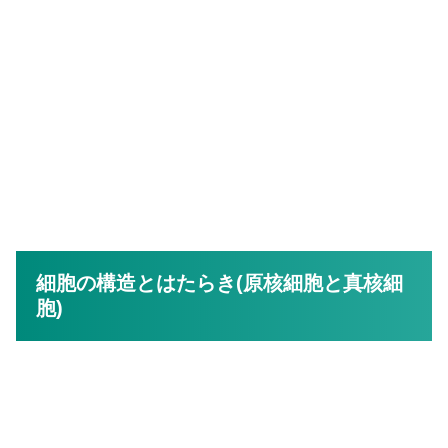
細胞の構造とはたらき(原核細胞と真核細
胞)