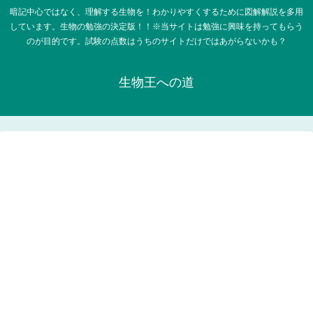
暗記中心ではなく、理解する生物を！わかりやすくするために図解解説を多用
しています。生物の勉強の決定版！！※当サイトは勉強に興味を持ってもらう
のが目的です。試験の点数はうちのサイトだけではあがらないかも？
生物王への道